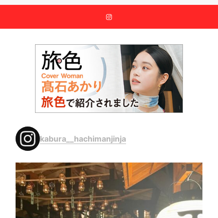
kabura__hachimanjinja