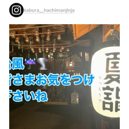
kabura__hachimanjinja